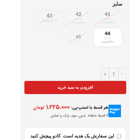
سایز
42
41
43
26.5
25.5
27 سانتی‌متر
سانتی‌متر
سانتی‌متر
44
45
27.5
سانتی‌متر
+
-
افزودن به سبد خرید
۱.۲۲۵.۰۰۰
هر قسط با اسنپ‌پی:
تومان
۴ قسط ماهانه. بدون سود، چک و ضامن.
این سفارش یک هدیه است. کادو پیچش کنید