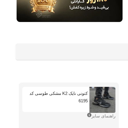
کتونی نایک K2 مشکی طوسی کد
6195
راهنمای سایز