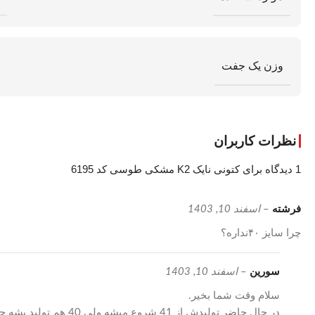
وزن یک جفت
نظرات کاربران
1 دیدگاه برای
کتونی نایک K2 مشکی طوسی کد 6195
فرشته
–
اسفند 10, 1403
چرا سایز ۴۰نداره؟
سورین
–
اسفند 10, 1403
سلام وقت شما بخیر.
در حال حاضر تولیدش از 41 شروع میشه ولی 40 هم تولید بشه حتما داخل پیج استوری می کنیم.