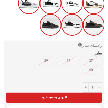
راهنمای سایز
سایز
39
38
37
40
+
-
افزودن به سبد خرید