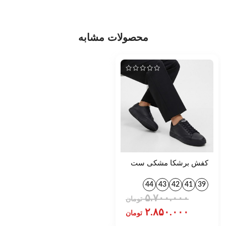
محصولات مشابه
کفش برشکا مشکی ست
کد 1395
44
43
42
41
39
۵.۷۰۰.۰۰۰
تومان
۲.۸۵۰.۰۰۰
تومان