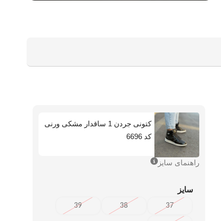
کتونی جردن 1 ساقدار مشکی ورنی
کد 6696
راهنمای سایز
سایز
39
38
37