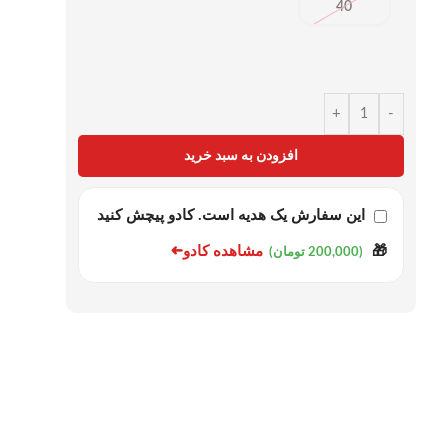
40
+
-
افزودن به سبد خرید
این سفارش یک هدیه است. کادو پیچش کنید
➜
مشاهده کادو
🎁
(200,000 تومان)