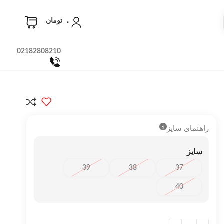
۰
تومان
02182808210
راهنمای سایز
سایز
39
38
37
40