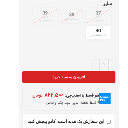
سایز
39
37
38
24.5
23.5
24 سانتی‌متر
سانتی‌متر
سانتی‌متر
40
25 سانتی‌متر
+
-
افزودن به سبد خرید
۸۶۲.۵۰۰
هر قسط با اسنپ‌پی:
تومان
۴ قسط ماهانه. بدون سود، چک و ضامن.
این سفارش یک هدیه است. کادو پیچش کنید