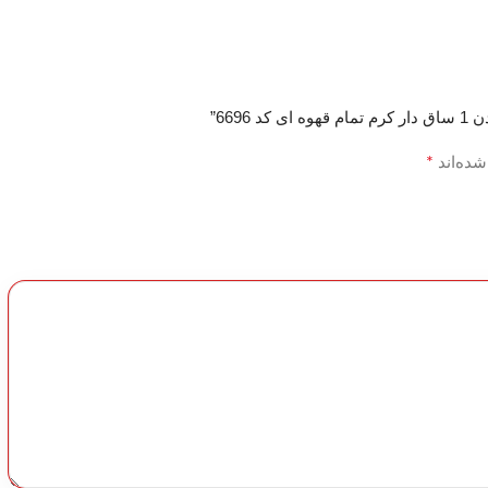
669”
*
شده‌اند