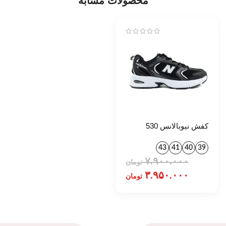
محصولات مشابه
کفش نیوبالانس 530
مشکی کد 1410
43
41
40
39
۷.۹۰۰.۰۰۰
تومان
۳.۹۵۰.۰۰۰
تومان