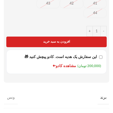
43
42
41
44
+
-
افزودن به سبد خرید
این سفارش یک هدیه است. کادو پیچش کنید 🎁
➜
مشاهده کادو
(200,000 تومان)
برند
ونس