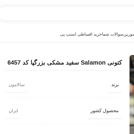
سورین
سوالات شما
خرید اقساطی اسنپ پی
کتونی Salamon سفید مشکی بزرگپا کد 6457
برند
سالامون
محصول کشور
ایران