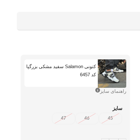
کتونی Salamon سفید مشکی بزرگپا
کد 6457
راهنمای سایز
سایز
47
46
45