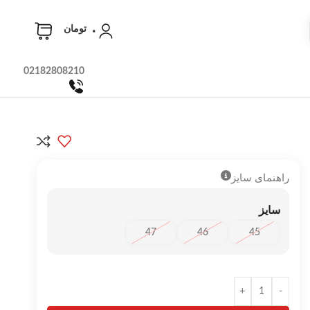
۰
تومان
02182808210
راهنمای سایز
سایز
47
46
45
+
-