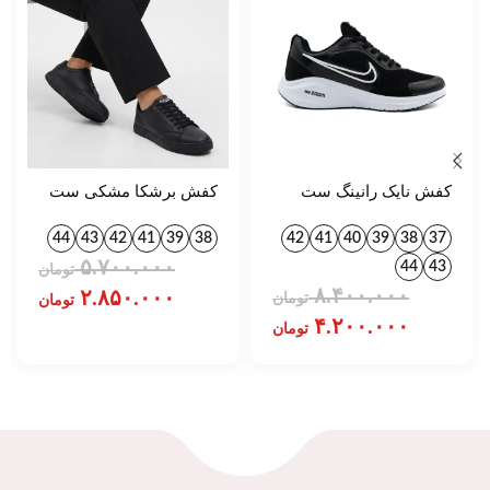
کفش نایک رانینگ ست
کفش برشکا مشکی ست
زنانه و مردانه کد 757
کد 1395
44
43
42
41
39
38
42
41
40
39
38
37
۵.۷۰۰.۰۰۰
44
43
تومان
۸.۴۰۰.۰۰۰
۲.۸۵۰.۰۰۰
تومان
تومان
۴.۲۰۰.۰۰۰
تومان