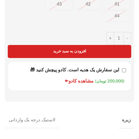
43
42
41
44
+
-
افزودن به سبد خرید
این سفارش یک هدیه است. کادو پیچش کنید 🎁
➜
مشاهده کادو
(200,000 تومان)
زیره
لاستیک درجه یک وارداتی