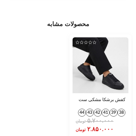
محصولات مشابه
کفش برشکا مشکی ست
کد 1395
44
43
42
41
39
38
۵.۷۰۰.۰۰۰
تومان
۲.۸۵۰.۰۰۰
تومان