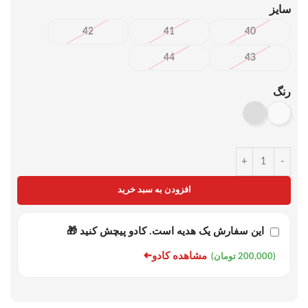
سایز
42
41
40
44
43
رنگ
+
-
افزودن به سبد خرید
این سفارش یک هدیه است. کادو پیچش کنید 🎁
➜
مشاهده کادو
(200,000 تومان)