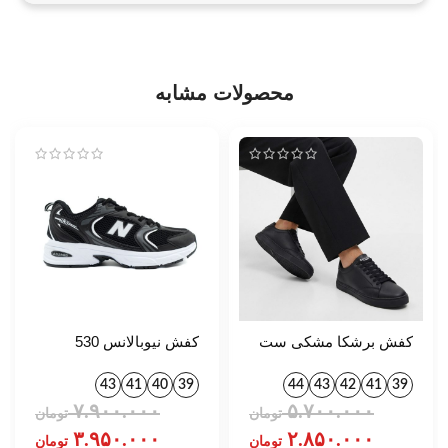
محصولات مشابه
کفش برشکا مشکی ست
کفش نیوبالانس 530
کد 1395
مشکی کد 1410
43
41
40
39
44
43
42
41
39
۷.۹۰۰.۰۰۰
۵.۷۰۰.۰۰۰
تومان
تومان
۳.۹۵۰.۰۰۰
۲.۸۵۰.۰۰۰
تومان
تومان