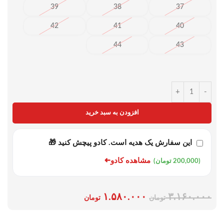
39
38
37
42
41
40
44
43
+
-
افزودن به سبد خرید
این سفارش یک هدیه است. کادو پیچش کنید 🎁
➜
مشاهده کادو
(200,000 تومان)
۱.۵۸۰.۰۰۰
۳.۱۶۰.۰۰۰
تومان
تومان