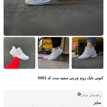
کتونی نایک زوم چرمی سفید ست کد 5063
راهنمای سایز
سایز