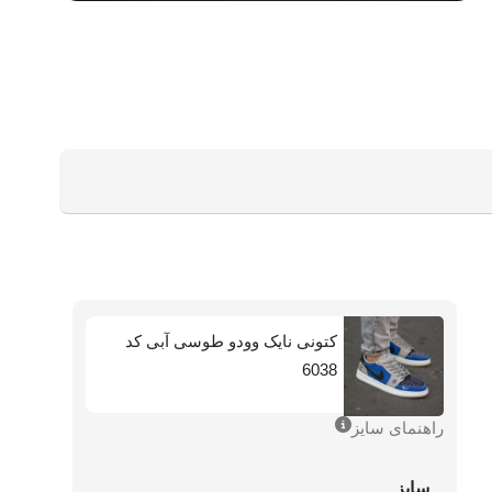
کتونی نایک وودو طوسی آبی کد
6038
راهنمای سایز
سایز