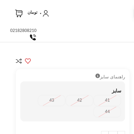
۰
تومان
02182808210
راهنمای سایز
سایز
43
42
41
44