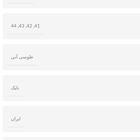
44
,
43
,
42
,
41
طوسی آبی
نایک
ایران