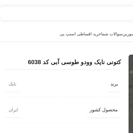
سورین
سوالات شما
خرید اقساطی اسنپ پی
کتونی نایک وودو طوسی آبی کد 6038
برند
نایک
محصول کشور
ایران