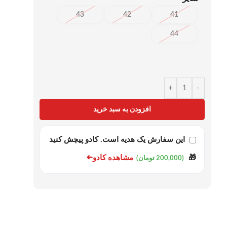
43
42
41
44
+
-
افزودن به سبد خرید
این سفارش یک هدیه است. کادو پیچش کنید
➜
مشاهده کادو
🎁
(200,000 تومان)