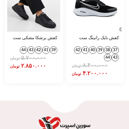
کفش نایک رانینگ ست
کفش برشکا مشکی ست
زنانه و مردانه کد 757
کد 1395
44
43
42
41
39
42
41
40
39
38
37
۵.۷۰۰.۰۰۰
44
43
تومان
۸.۴۰۰.۰۰۰
۲.۸۵۰.۰۰۰
تومان
تومان
۴.۲۰۰.۰۰۰
تومان