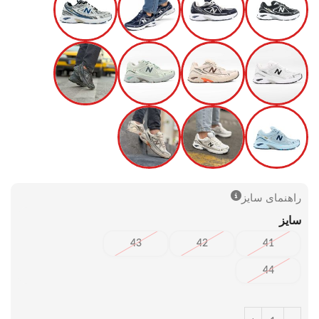
راهنمای سایز
سایز
43
42
41
44