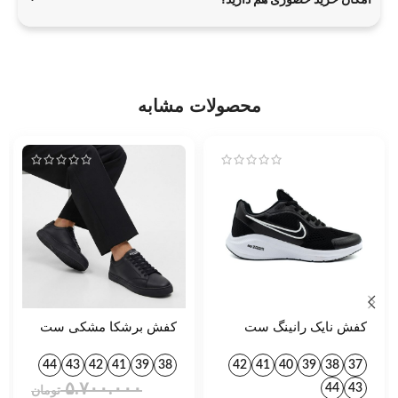
امکان خرید حضوری هم دارید؟
محصولات مشابه
کفش نایک رانینگ ست
کفش برشکا مشکی ست
زنانه و مردانه کد 757
کد 1395
44
43
42
41
39
38
42
41
40
39
38
37
۵.۷۰۰.۰۰۰
44
43
تومان