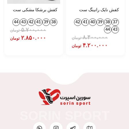
کفش نایک رانینگ ست
کفش برشکا مشکی ست
زنانه و مردانه کد 757
کد 1395
44
43
42
41
39
38
42
41
40
39
38
37
۵.۷۰۰.۰۰۰
44
43
تومان
۸.۴۰۰.۰۰۰
۲.۸۵۰.۰۰۰
تومان
تومان
۴.۲۰۰.۰۰۰
تومان
SORIN SPORT