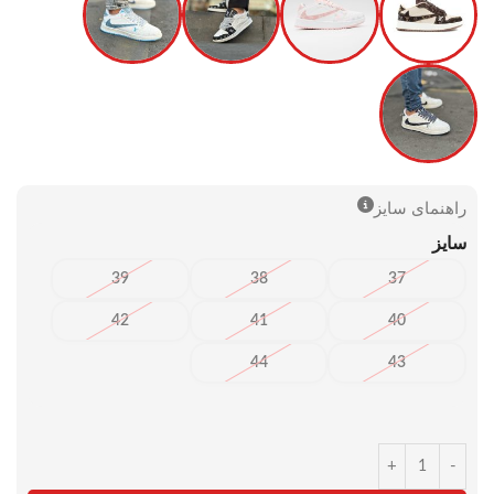
راهنمای سایز
سایز
39
38
37
42
41
40
44
43
+
-