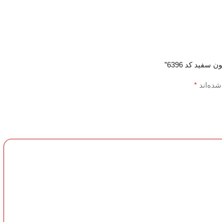
فید کد 6396”
*
شده‌اند