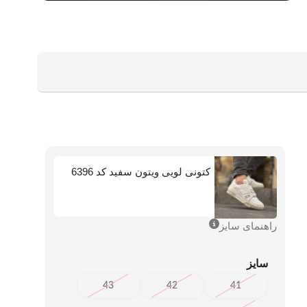
کتونی لویی ویتون سفید کد 6396
راهنمای سایز
سایز
43
42
41