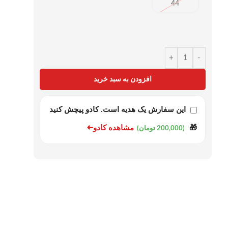
44
+
-
افزودن به سبد خرید
این سفارش یک هدیه است. کادو پیچش کنید
➜
مشاهده کادو
🎁
(200,000 تومان)