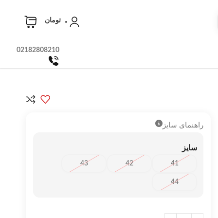
۰
تومان
02182808210
راهنمای سایز
سایز
43
42
41
44