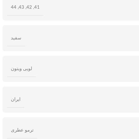
44
,
43
,
42
,
41
سفید
لویی ویتون
ایران
ترمو عطری