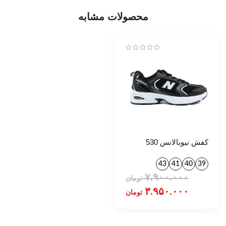
محصولات مشابه
کفش نیوبالانس 530
مشکی کد 1410
43
41
40
39
۷.۹۰۰.۰۰۰
تومان
۳.۹۵۰.۰۰۰
تومان