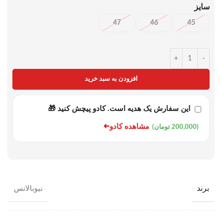
سایز
47
46
45
+
-
افزودن به سبد خرید
این سفارش یک هدیه است. کادو پیچش کنید 🎁
➜
مشاهده کادو
(200,000 تومان)
برند
نیوبالانس