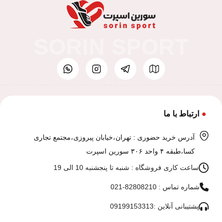
SORIN SPORT
ارتباط با ما
آدرس خرید حضوری : تهران،خیابان پیروزی،مجتمع تجاری
کسا،طبقه ۴ واحد ۳۰۶ سورین اسپرت
ساعت کاری فروشگاه : شنبه تا پنجشنبه 10 الی 19
شماره تماس : 82808210-021
پشتیبانی آنلاین :09199153313