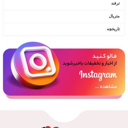
ترفند
متریال
تاریخچه