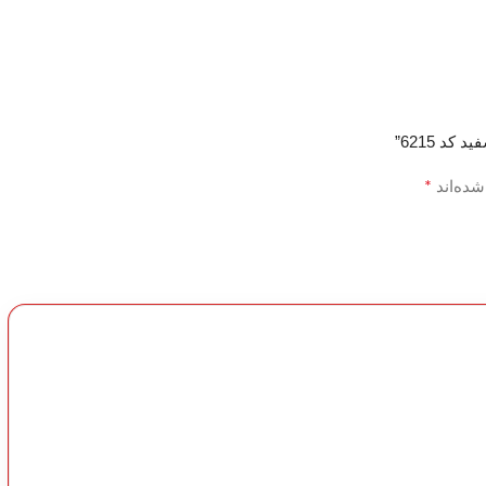
د 6215”
*
شده‌اند