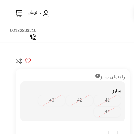
۰
تومان
02182808210
راهنمای سایز
سایز
43
42
41
44