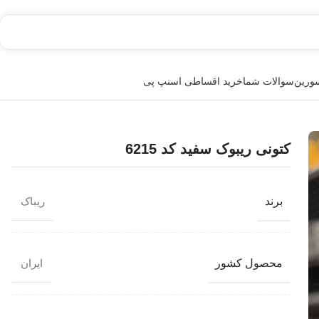
سورین
سوالات شما
خرید اقساطی اسنپ پی
کتونی ریبوک سفید کد 6215
برند
ریباک
محصول کشور
ایران