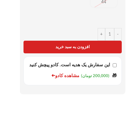
44
+
-
افزودن به سبد خرید
این سفارش یک هدیه است. کادو پیچش کنید
➜
مشاهده کادو
🎁
(200,000 تومان)