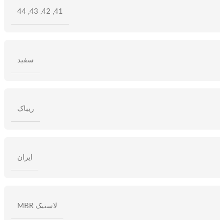
44
,
43
,
42
,
41
سفید
ریباک
ایران
لاستیک MBR